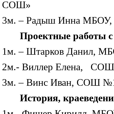
СОШ»
3м. – Радыш Инна МБОУ
Проектные работы с 
1м. – Штарков Данил, 
2м.- Виллер Елена, СОШ
3м. – Винс Иван, СОШ №1
История, краеведени
1м.- Фишер Кирилл, МБ