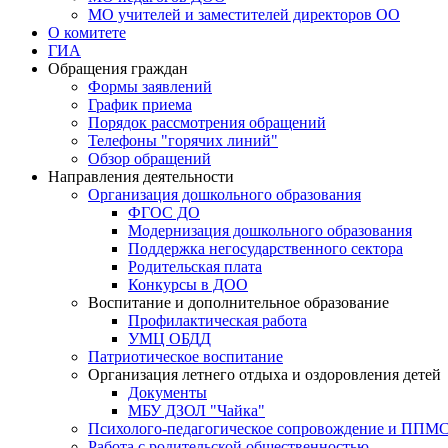
МО учителей и заместителей директоров ОО
О комитете
ГИА
Обращения граждан
Формы заявлений
График приема
Порядок рассмотрения обращений
Телефоны "горячих линий"
Обзор обращений
Направления деятельности
Организация дошкольного образования
ФГОС ДО
Модернизация дошкольного образования
Поддержка негосударственного сектора
Родительская плата
Конкурсы в ДОО
Воспитание и дополнительное образование
Профилактическая работа
УМЦ ОБДД
Патриотическое воспитание
Организация летнего отдыха и оздоровления детей
Документы
МБУ ДЗОЛ "Чайка"
Психолого-педагогическое сопровождение и ППМ
Работа с родительской общественностью